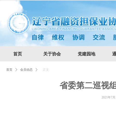
首页
关于协会
党建园地
正文
首页
ꄲ
会员动态
ꄲ
省委第二巡视组巡视省担保集团党委工作动员会召开
省委第二巡视
2021年7月